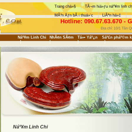
Trang chá»§
TÃ¬m hiá»ƒu náº¥m linh ch
MÃ³n Äƒn bÃ i thuá»‘c
LiÃªn há»‡
Hotline: 090.67.63.670 - 
Địa chỉ: 10/1 Tân
Náº¥m Linh Chi
NhÃ¢n SÃ¢m
Tá»• Yáº¿n
Sáº£n pháº©m k
|
|
|
|
Náº¥m Linh Chi