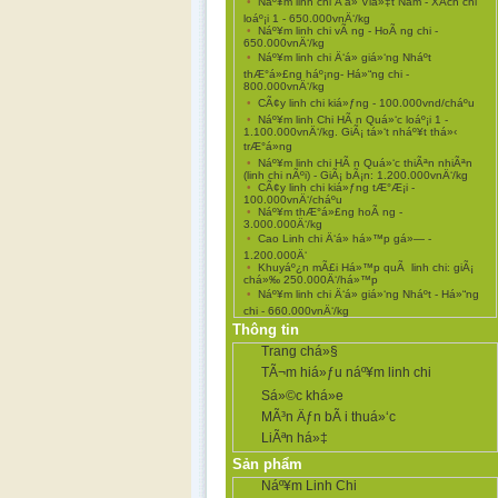
•
Náº¥m linh chi Ä‘á» Viá»‡t Nam - XÃ­ch chi
loáº¡i 1 - 650.000vnÄ‘/kg
•
Náº¥m linh chi vÃ ng - HoÃ ng chi -
650.000vnÄ‘/kg
•
Náº¥m linh chi Ä‘á» giá»‘ng Nháº­t
thÆ°á»£ng háº¡ng- Há»“ng chi -
800.000vnÄ‘/kg
•
CÃ¢y linh chi kiá»ƒng - 100.000vnd/cháº­u
•
Náº¥m linh Chi HÃ n Quá»‘c loáº¡i 1 -
1.100.000vnÄ‘/kg. GiÃ¡ tá»‘t nháº¥t thá»‹
trÆ°á»ng
•
Náº¥m linh chi HÃ n Quá»‘c thiÃªn nhiÃªn
(linh chi nÃºi) - GiÃ¡ bÃ¡n: 1.200.000vnÄ‘/kg
•
CÃ¢y linh chi kiá»ƒng tÆ°Æ¡i -
100.000vnÄ‘/cháº­u
•
Náº¥m thÆ°á»£ng hoÃ ng -
3.000.000Ä‘/kg
•
Cao Linh chi Ä‘á» há»™p gá»— -
1.200.000Ä‘
•
Khuyáº¿n mÃ£i Há»™p quÃ linh chi: giÃ¡
chá»‰ 250.000Ä‘/há»™p
•
Náº¥m linh chi Ä‘á» giá»‘ng Nháº­t - Há»“ng
chi - 660.000vnÄ‘/kg
Thông tin
Trang chá»§
TÃ¬m hiá»ƒu náº¥m linh chi
Sá»©c khá»e
MÃ³n Äƒn bÃ i thuá»‘c
LiÃªn há»‡
Sản phẩm
Náº¥m Linh Chi