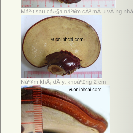
Máº·t sau cá»§a náº¥m cÃ³ mÃ u vÃ ng nhá
Náº¥m khÃ¡ dÃ y, khoáº£ng 2 cm