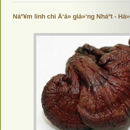
Náº¥m linh chi Ä‘á» giá»‘ng Nháº­t - Há