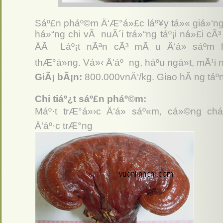
Sáº£n pháº©m Ä‘Æ°á»£c láº¥y tá»« giá»‘ng n
há»“ng chi vÃ nuÃ´i trá»“ng táº¡i ná»£i cÃ³
ÄÃ Láº¡t nÃªn cÃ³ mÃ u Ä‘á» sáº­m 
thÆ°á»ng. Vá»‹ Ä‘áº¯ng, háº­u ngá»t, mÃ¹i
GiÃ¡ bÃ¡n:
800.000vnÄ‘/kg. Giao hÃ ng táº­
Chi tiáº¿t sáº£n pháº©m:
Máº·t trÆ°á»›c Ä‘á» sáº«m, cá»©ng ch
Ä‘áº·c trÆ°ng