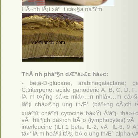
HÃ¬nh lÃ¡t xáº¯t cá»§a náº¥m
ThÃ nh pháº§n dÆ°á»£c há»c:
- beta-D-glucane, arabinogalactane;
C;triterpene: acide ganoderic A, B, C, D, F
lÃ m tÄƒng sá»± miá»…n nhiá»…m cá»§a
láº¡i chá»©ng ung thÆ° (báº±ng cÃ¡ch 
xuáº¥t cháº¥t cytocine bá»Ÿi Ä‘áº¡i thá»
vÃ háº¡ch dá»‹ch bÃ o (lymphocytes) vÃ
interleucine (IL) 1 beta, IL-2, vÃ IL-6, 9
tá»‘ lÃ m hoáº¡i táº¿ bÃ o ung thÆ° alpha vÃ