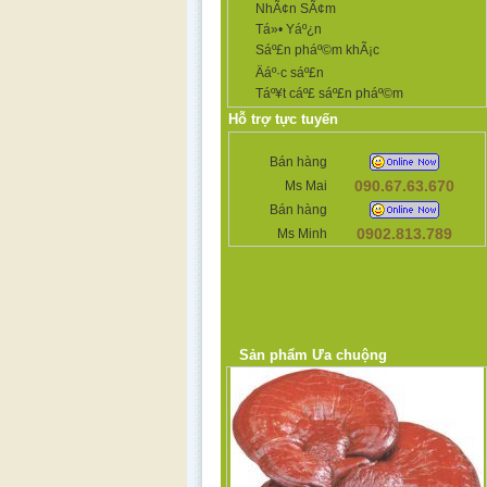
NhÃ¢n SÃ¢m
Tá»• Yáº¿n
Sáº£n pháº©m khÃ¡c
Äáº·c sáº£n
Táº¥t cáº£ sáº£n pháº©m
Hỗ trợ tực tuyến
Bán hàng
090.67.63.670
Ms Mai
Bán hàng
0902.813.789
Ms Minh
Sản phẩm Ưa chuộng