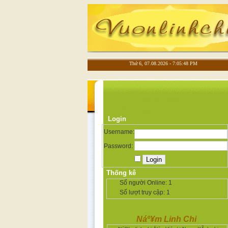
Thứ 6, 07.08.2026 - 7:05:49 PM
Login
Username:
Password:
Thống kê
Số người Online:
1
Số lượt truy cập:
1
Náº¥m Linh Chi