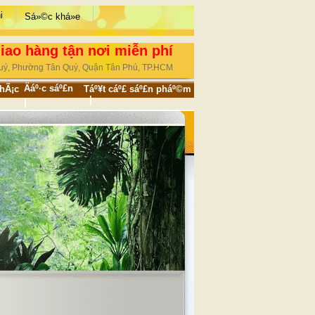
i
Sá»©c khá»e
Giao hàng tận nơi miễn phí
 Quý, Phường Tân Quý, Quận Tân Phú, TP.HCM
Äáº·c sáº£n
hÃ¡c
Táº¥t cáº£ sáº£n pháº©m
|
|