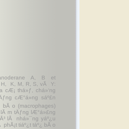
 ganoderane A, B et
, H, K, M, R, S, vÃ Y:
 cÆ¡ thá»ƒ, chá»‘ng
tÄƒng cÆ°á»ng sáº£n
±c bÃ o (macrophages)
 lÃ m tÄƒng lÆ°á»£ng
 Ä‘Ã³ lÃ nhá»¯ng yáº¿u
 phÃ¡t tiáº¿t táº¿ bÃ o