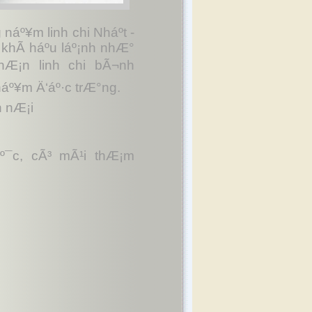
áº¥m linh chi Nháº­t -
 khÃ­ háº­u láº¡nh nhÆ°
hÆ¡n linh chi bÃ¬nh
 náº¥m Ä‘áº·c trÆ°ng.
n nÆ¡i
áº¯c, cÃ³ mÃ¹i thÆ¡m