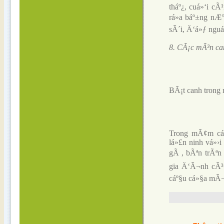
tháº¿, cuá»‘i cÃ
rá»­a báº±ng nÆ
sÃ´i, Ä‘á»ƒ ng
8. CÃ¡c mÃ³n ca
BÃ¡t canh tron
Trong mÃ¢m cá»
lá»£n ninh vá»›i
gÃ , bÃªn trÃªn
gia Ä‘Ã¬nh cÃ³ 
cáº§u cá»§a mÃ