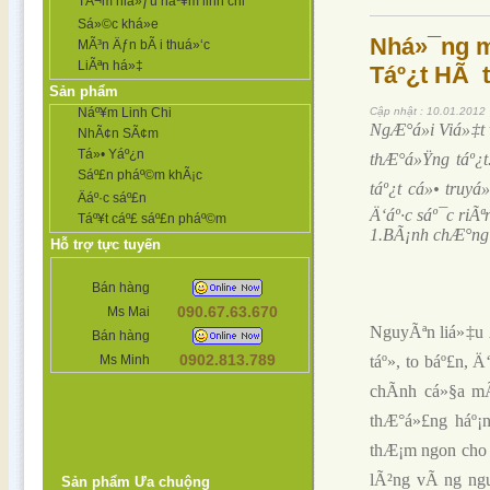
TÃ¬m hiá»ƒu náº¥m linh chi
Sá»©c khá»e
Nhá»¯ng m
MÃ³n Äƒn bÃ i thuá»‘c
LiÃªn há»‡
Táº¿t HÃ 
Sản phẩm
Náº¥m Linh Chi
Cập nhật : 10.01.2012
NgÆ°á»i Viá»‡t 
NhÃ¢n SÃ¢m
Tá»• Yáº¿n
thÆ°á»Ÿng táº¿t
Sáº£n pháº©m khÃ¡c
táº¿t cá»• truy
Äáº·c sáº£n
Ä‘áº·c sáº¯c ri
Táº¥t cáº£ sáº£n pháº©m
1.BÃ¡nh chÆ°ng
Hỗ trợ tực tuyến
Bán hàng
090.67.63.670
Ms Mai
NguyÃªn liá»‡u 
Bán hàng
0902.813.789
Ms Minh
táº», to báº£n, 
chÃ­nh cá»§a mÃ
thÆ°á»£ng háº¡n
thÆ¡m ngon cho b
lÃ²ng vÃ ng ngu
Sản phẩm Ưa chuộng