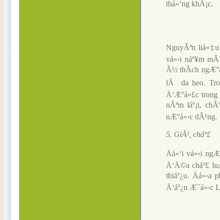
thá»‘ng khÃ¡c.
NguyÃªn liá»‡u 
vá»›i náº¥m mÃ¨
Ã½ thÃ­ch ngÆ°á
lÃ da heo. Tron
Ä‘Æ°á»£c trong 
nÃªm láº¡t, chÃ
nÆ°á»›c dÃ¹ng.
5. GiÃ², cháº£
Äá»‘i vá»›i ng
Ä‘Ä©a cháº£ lu
thiáº¿u. Äá»‹a
Ä‘áº¿n Æ¯á»›c 