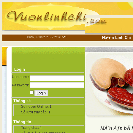
Thứ 6, 07.08.2026 - 2:24:39 AM
Náº¥m Linh Chi
|
Login
Username:
Password:
Thống kê
Số người Online:
1
Số lượt truy cập:
1
Thông tin
Trang chá»§
MÃ³n Äƒn bÃ i