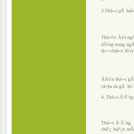
3.Thá»‹t gÃ lu
Thá»©c Äƒn ngÃ 
dÃ¹ng trong ngÃ
tá»« chiá»u 30 
ÄÄ©a thá»‹t g
cá»§a da gÃ lá»
4. Thá»‹t Ä‘Ã´ng
Thá»‹t Ä‘Ã´ng,
cháº¿ biáº¿n m