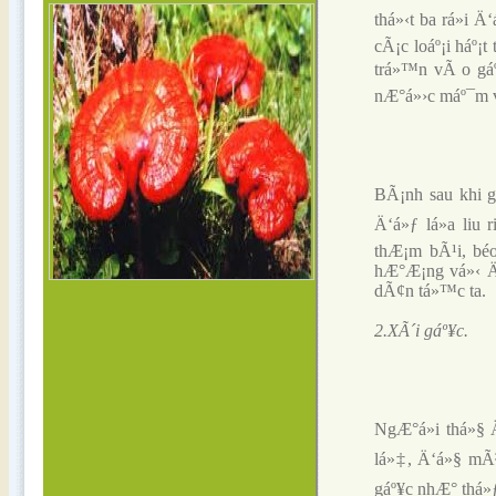
thá»‹t ba rá»i
cÃ¡c loáº¡i háº
trá»™n vÃ o gáº
nÆ°á»›c máº¯m v
BÃ¡nh sau khi gÃ
Ä‘á»ƒ lá»­a liu
thÆ¡m bÃ¹i, bé
hÆ°Æ¡ng vá»‹ Ä
dÃ¢n tá»™c ta.
2.XÃ´i gáº¥c.
NgÆ°á»i thá»§ 
lá»‡, Ä‘á»§ mÃ³
gáº¥c nhÆ° thá»