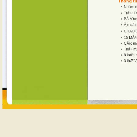
Thông ti
•
Nhá»¯ng
•
Trá»‹ T
•
BÃ­ Ä‘a
•
Ä‚n uá»
•
CHÃO C
•
15 MÃ³n
•
CÃ¡c m
•
Thá»­ m
•
8 loáº¡
•
3 thÆ°Æ