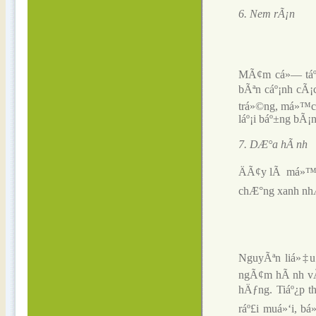
6. Nem rÃ¡n
MÃ¢m cá»— táº¥
bÃªn cáº¡nh cÃ¡
trá»©ng, má»™c
láº¡i báº±ng bÃ¡
7. DÆ°a hÃ nh
ÄÃ¢y lÃ má»™t 
chÆ°ng xanh nhÆ
NguyÃªn liá»‡u 
ngÃ¢m hÃ nh vÃ 
hÄƒng. Tiáº¿p th
ráº£i muá»‘i, bá