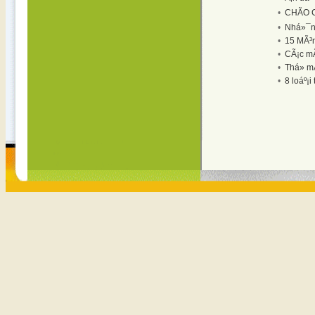
•
CHÃO C
•
Nhá»¯ng
•
15 MÃ³n
•
CÃ¡c m
•
Thá»­ m
•
8 loáº¡