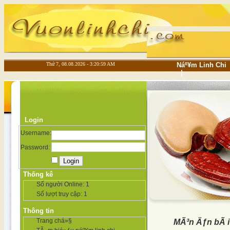
Thứ 7, 08.08.2026 - 3:20:59 AM
Náº¥m Linh Chi
|
Login
Username:
Password:
Thống kê
Số người Online:
1
Số lượt truy cập:
1
Thông tin
Trang chá»§
MÃ³n Äƒn bÃ i