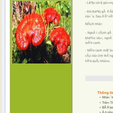
- Láº§y cá»§ gá»«ng 
- Khi tháº¥y gÃ Ä‘Ã
ná»¯a. Sau Ä‘Ã³ nÃ
MÃ¡ch nhá»:
- NgoÃ i cÃ¡nh gÃ ,
kháº©u vá»‹, ngoÃ 
mÃ³n canh.
- MÃ³n canh mÆ°á»›p 
cÃ¡c bá»‡nh thÃ´ng 
hÃ²a quÃ¡ nhiá»u.
Thông ti
•
Nhá»¯ng
•
Trá»‹ T
•
BÃ­ Ä‘a
•
Ä‚n uá»