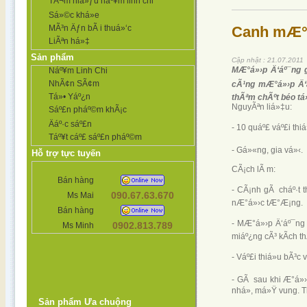
TÃ¬m hiá»ƒu náº¥m linh chi
Sá»©c khá»e
Canh mÆ°á»
MÃ³n Äƒn bÃ i thuá»‘c
LiÃªn há»‡
Sản phẩm
Cập nhật : 21.07.2011
MÆ°á»›p Ä‘áº¯ng gi
Náº¥m Linh Chi
NhÃ¢n SÃ¢m
cÃ¹ng mÆ°á»›p Ä‘á
Tá»• Yáº¿n
thÃªm chÃºt béo tá»
NguyÃªn liá»‡u:
Sáº£n pháº©m khÃ¡c
Äáº·c sáº£n
- 10 quáº£ váº£i th
Táº¥t cáº£ sáº£n pháº©m
- Gá»«ng, gia vá»‹.
Hỗ trợ tực tuyến
CÃ¡ch lÃ m:
Bán hàng
- CÃ¡nh gÃ cháº·t t
090.67.63.670
Ms Mai
nÆ°á»›c tÆ°Æ¡ng.
Bán hàng
- MÆ°á»›p Ä‘áº¯ng r
0902.813.789
Ms Minh
miáº¿ng cÃ³ kÃ­ch t
- Váº£i thiá»u bÃ³c v
- GÃ sau khi Æ°á»›
nhá», má»Ÿ vung. Th
Sản phẩm Ưa chuộng